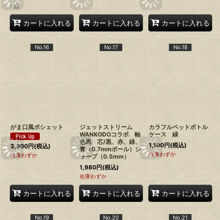
5点
カートに入れる
カートに入れる
カートに入れる
No.16
No.17
No.18
がま口風ポシェット
ジェットストリーム
カラフルペットボトル
WANKODOコラボ 軸
ケース 緑
色黒 芯/黒、赤、緑、
1,100
円
(税込)
3,300
円
(税込)
青（0.7mmボール）シ
在庫わずか
在庫わずか
ャープ（0.5mm）
1,980
円
(税込)
在庫わずか
カートに入れる
カートに入れる
カートに入れる
No.19
No.20
No.21