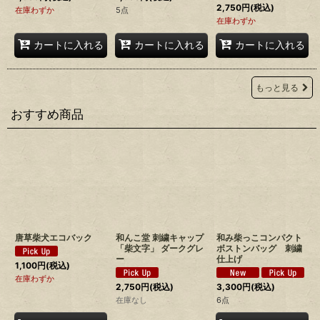
2,750
円
(税込)
在庫わずか
5点
在庫わずか
カートに入れる
カートに入れる
カートに入れる
もっと見る
おすすめ商品
唐草柴犬エコバック
和んこ堂 刺繍キャップ
和み柴っこコンパクト
「柴文字」 ダークグレ
ボストンバッグ 刺繍
ー
仕上げ
1,100
円
(税込)
在庫わずか
2,750
円
(税込)
3,300
円
(税込)
在庫なし
6点