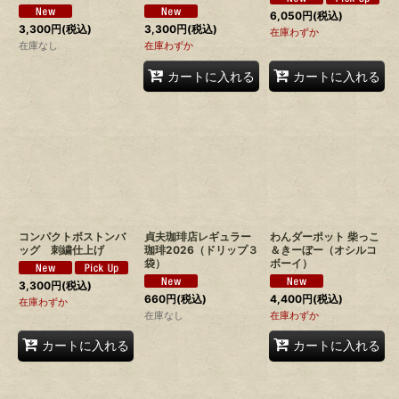
6,050
円
(税込)
3,300
円
(税込)
3,300
円
(税込)
在庫わずか
在庫なし
在庫わずか
カートに入れる
カートに入れる
コンパクトボストンバ
貞夫珈琲店レギュラー
わんダーポット 柴っこ
ッグ 刺繍仕上げ
珈琲2026（ドリップ３
＆きーぼー（オシルコ
袋）
ボーイ）
3,300
円
(税込)
660
円
(税込)
4,400
円
(税込)
在庫わずか
在庫なし
在庫わずか
カートに入れる
カートに入れる