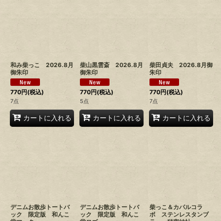
和み柴っこ 2026.8月
柴山黒雲斎 2026.8月
柴田貞夫 2026.8月御
御朱印
御朱印
朱印
770
円
(税込)
770
円
(税込)
770
円
(税込)
7点
5点
7点
カートに入れる
カートに入れる
カートに入れる
デニムお散歩トートバ
デニムお散歩トートバ
柴っこ＆カパルコラ
ック 限定版 和んこ
ック 限定版 和んこ
ボ ステンレスタンブ