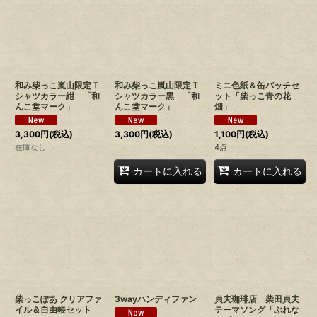
和み柴っこ嵐山限定Ｔ
和み柴っこ嵐山限定Ｔ
ミニ色紙＆缶バッチセ
シャツカラー紺 「和
シャツカラー黒 「和
ット「柴っこ青の花
んこ堂マーク」
んこ堂マーク」
畑」
3,300
円
(税込)
3,300
円
(税込)
1,100
円
(税込)
在庫なし
4点
カートに入れる
カートに入れる
柴っこぽあ クリアファ
3wayハンディファン
貞夫珈琲店 柴田貞夫
イル＆自由帳セット
テーマソング「ぶれな