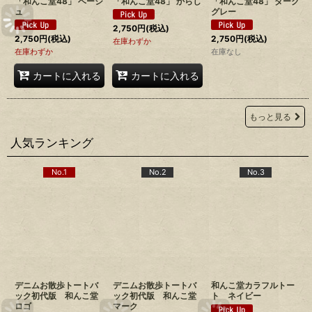
「和んこ堂48」 ベージ
「和んこ堂48」 からし
「和んこ堂48」 ダーク
ュ
グレー
2,750
円
(税込)
2,750
円
(税込)
2,750
円
(税込)
在庫わずか
在庫わずか
在庫なし
カートに入れる
カートに入れる
もっと見る
人気ランキング
No.1
No.2
No.3
デニムお散歩トートバ
デニムお散歩トートバ
和んこ堂カラフルトー
ック初代版 和んこ堂
ック初代版 和んこ堂
ト ネイビー
ロゴ
マーク