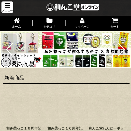
メニュー
ホーム
カテゴリ
マイページ
カート
新着商品
和み柴っこ１６周年記
和み柴っこ１６周年記
和んこ堂わんだーポッ