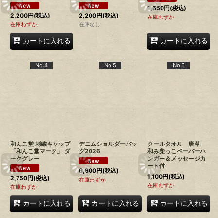
1,650
円
(税込)
2,200
円
(税込)
2,200
円
(税込)
在庫わずか
在庫わずか
在庫なし
カートに入れる
カートに入れる
No.4
No.5
No.6
和んこ堂 刺繍キャップ
デニムショルダーバッ
クールタオル 唐草
「和んこ堂マーク」 ダ
グ2026
和み柴っこペーパーハ
ークグレー
ンガー＆メッセージカ
ード付
6,600
円
(税込)
1,100
円
(税込)
2,750
円
(税込)
在庫わずか
在庫わずか
在庫わずか
カートに入れる
カートに入れる
カートに入れる