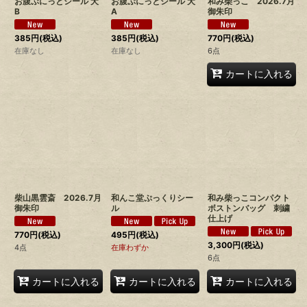
お腹ぷにっとシール 犬
お腹ぷにっとシール 犬
和み柴っこ 2026.7月
B
A
御朱印
385
円
(税込)
385
円
(税込)
770
円
(税込)
在庫なし
在庫なし
6点
カートに入れる
柴山黒雲斎 2026.7月
和んこ堂ぷっくりシー
和み柴っこコンパクト
御朱印
ル
ボストンバッグ 刺繍
仕上げ
770
円
(税込)
495
円
(税込)
3,300
円
(税込)
4点
在庫わずか
6点
カートに入れる
カートに入れる
カートに入れる