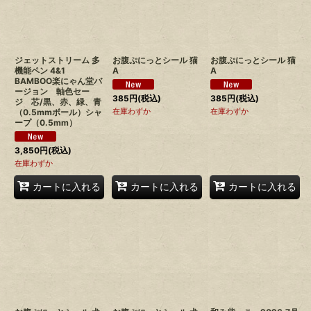
ジェットストリーム 多
お腹ぷにっとシール 猫
お腹ぷにっとシール 猫
機能ペン 4&1
A
A
BAMBOO楽にゃん堂バ
ージョン 軸色セー
385
円
(税込)
385
円
(税込)
ジ 芯/黒、赤、緑、青
在庫わずか
在庫わずか
（0.5mmボール）シャ
ープ（0.5mm）
3,850
円
(税込)
在庫わずか
カートに入れる
カートに入れる
カートに入れる