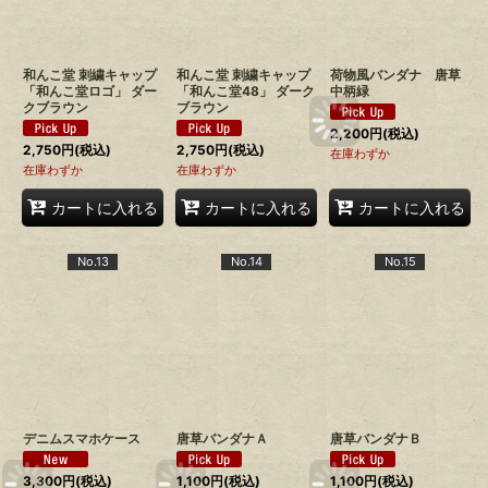
和んこ堂 刺繍キャップ
和んこ堂 刺繍キャップ
荷物風バンダナ 唐草
「和んこ堂ロゴ」 ダー
「和んこ堂48」 ダーク
中柄緑
クブラウン
ブラウン
2,200
円
(税込)
2,750
円
(税込)
2,750
円
(税込)
在庫わずか
在庫わずか
在庫わずか
カートに入れる
カートに入れる
カートに入れる
No.13
No.14
No.15
デニムスマホケース
唐草バンダナＡ
唐草バンダナＢ
3,300
円
(税込)
1,100
円
(税込)
1,100
円
(税込)