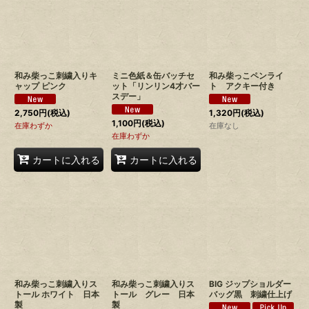
和み柴っこ刺繍入りキ
ミニ色紙＆缶バッチセ
和み柴っこペンライ
ャップ ピンク
ット「リンリン4才バー
ト アクキー付き
スデー」
2,750
円
(税込)
1,320
円
(税込)
1,100
円
(税込)
在庫わずか
在庫なし
在庫わずか
カートに入れる
カートに入れる
和み柴っこ刺繍入りス
和み柴っこ刺繍入りス
BIG ジップショルダー
トール ホワイト 日本
トール グレー 日本
バッグ黒 刺繍仕上げ
製
製