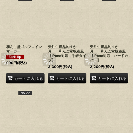
和んこ堂ゴルフコイン
受注生産品約１か
受注生産品約１か
マーカー
月 和んこ堂帆布風
月 和んこ堂帆布風
【iPone対応 手帳タイ
【iPone対応 ハードカ
プ】
バー】
990
円
(税込)
3,300
円
(税込)
2,200
円
(税込)
カートに入れる
カートに入れる
カートに入れる
No.22